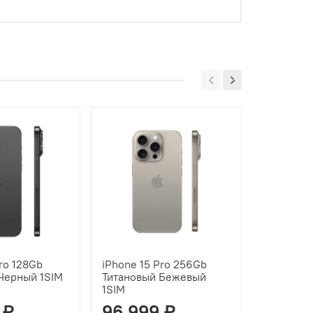
ro 128Gb
iPhone 15 Pro 256Gb
iPhone 1
Черный 1SIM
Титановый Бежевый
Титановы
1SIM
 ₽
96 999 ₽
96 99