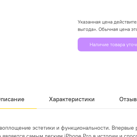
Указанная цена действит
выгода». Обычная цена эт
Наличие товара уто
писание
Характеристики
Отзы
й воплощение эстетики и функциональности. Впервые 
о является самым легким iPhone Pro в истории и сп