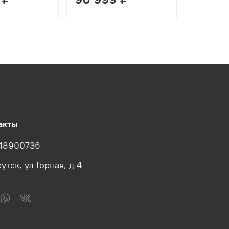
акты
48900736
утск, ул Горная, д 4