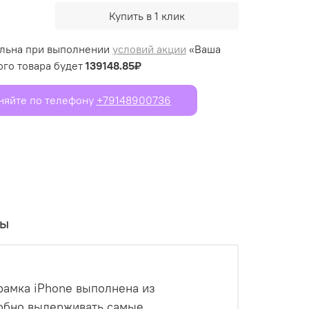
Купить в 1 клик
ельна при выполнении
условий акции
«Ваша
ого товара будет
139148.85₽
чняйте по телефону
+79148900736
вы
рамка iPhone выполнена из
особно выдерживать самые