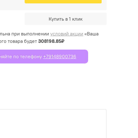
Купить в 1 клик
ельна при выполнении
условий акции
«Ваша
ого товара будет
308198.85₽
чняйте по телефону
+79148900736