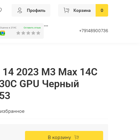
Профиль
Корзина
0
+79148900736
 14 2023 M3 Max 14C
/30C GPU Черный
53
 избранное
В корзину