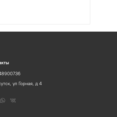
акты
48900736
утск, ул Горная, д 4