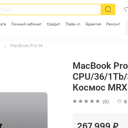
ата
Личный кабинет
Кредит
Trade-in
Гарантия
Ремонт
MacBook Pro 14
MacBook Pro
CPU/36/1Tb
Космос MRX
(0)
В
267 999 ₽