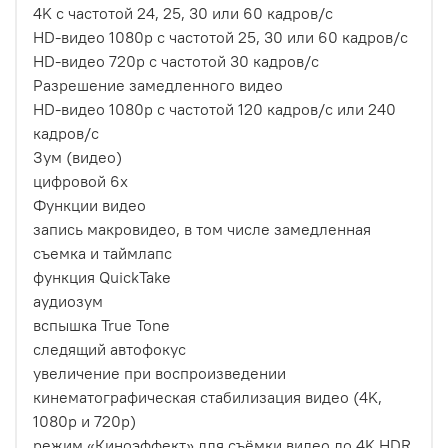
4K с частотой 24, 25, 30 или 60 кадров/с
HD-видео 1080p с частотой 25, 30 или 60 кадров/с
HD-видео 720p с частотой 30 кадров/с
Разрешение замедленного видео
HD-видео 1080р c частотой 120 кадров/с или 240
кадров/с
Зум (видео)
цифровой 6х
Функции видео
запись макровидео, в том числе замедленная
съемка и таймлапс
функция QuickTake
аудиозум
вспышка True Tone
следящий автофокус
увеличение при воспроизведении
кинематографическая стабилизация видео (4K,
1080p и 720p)
режим «Киноэффект» для съёмки видео до 4K HDR