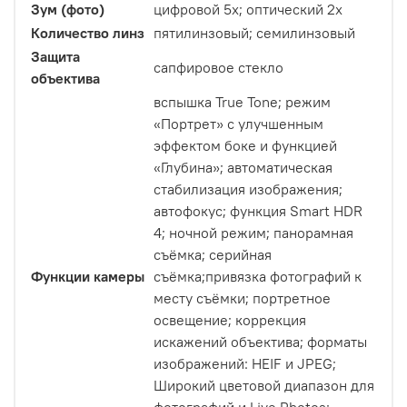
Зум (фото)
цифровой 5x; оптический 2x
Количество линз
пятилинзовый; семилинзовый
Защита
сапфировое стекло
объектива
вспышка True Tone; режим
«Портрет» с улучшенным
эффектом боке и функцией
«Глубина»; автоматическая
стабилизация изображения;
автофокус; функция Smart HDR
4; ночной режим; панорамная
съёмка; серийная
Функции камеры
съëмка;привязка фотографий к
месту съёмки; портретное
освещение; коррекция
искажений объектива; форматы
изображений: HEIF и JPEG;
Широкий цветовой диапазон для