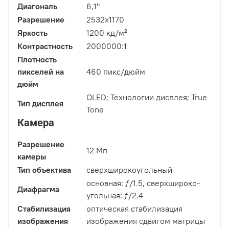
Диагональ
6,1"
Разрешение
2532x1170
Яркость
1200 кд/м²
Контрастность
2000000:1
Плотность
пикселей на
460 пикс/дюйм
дюйм
OLED; Технологии дисплея; True
Тип дисплея
Tone
Камера
Разрешение
12 Мп
камеры
Тип объектива
сверхширокоугольный
основная: ƒ/1.5, сверхшироко­
Диафрагма
угольная: ƒ/2.4
Стабилизация
оптическая стабилизация
изображения
изображения сдвигом матрицы