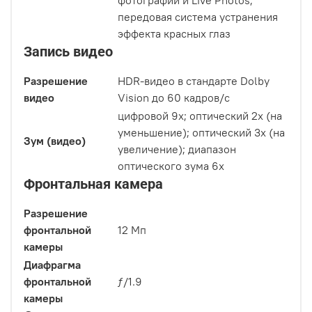
фотографий и Live Photos;
передовая система устранения
эффекта красных глаз
Запись видео
Разрешение
HDR‑видео в стандарте Dolby
видео
Vision до 60 кадров/с
цифровой 9х; оптический 2x (на
уменьшение); оптический 3x (на
Зум (видео)
увеличение); диапазон
оптического зума 6x
Фронтальная камера
Разрешение
фронтальной
12 Мп
камеры
Диафрагма
фронтальной
ƒ/1.9
камеры