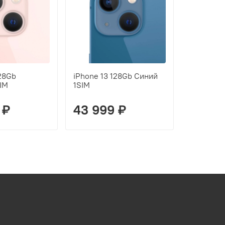
128Gb
iPhone 13 128Gb Синий
iPhone 13
IM
1SIM
Красный 
 ₽
43 999 ₽
43 99