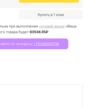
Купить в 1 клик
ельна при выполнении
условий акции
«Ваша
ого товара будет
83948.85₽
чняйте по телефону
+79148900736