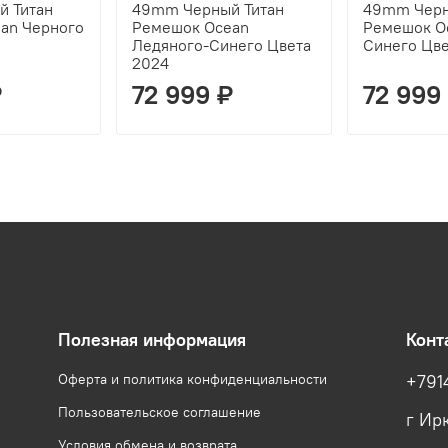
 Титан
49mm Черный Титан
49mm Черн
an Черного
Ремешок Ocean
Ремешок O
Ледяного-Синего Цвета
Синего Цве
2024
₽
72 999 ₽
72 999
Полезная информация
Конт
Оферта и политика конфиденциальности
+791
Пользовательское соглашение
г Ирк
Условия обмена и возврата