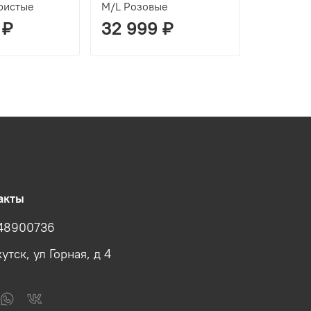
ристые
M/L Розовые
M/L Сере
 ₽
32 999 ₽
32 99
акты
48900736
утск, ул Горная, д 4