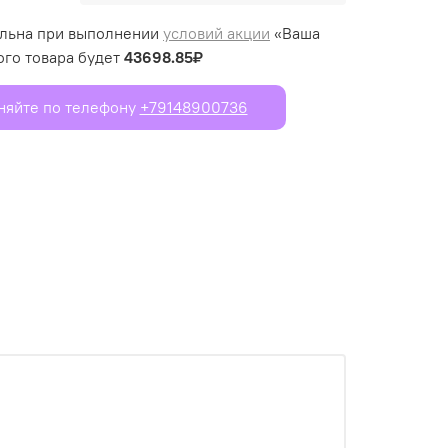
ельна при выполнении
условий акции
«Ваша
ого товара будет
43698.85₽
чняйте по телефону
+79148900736